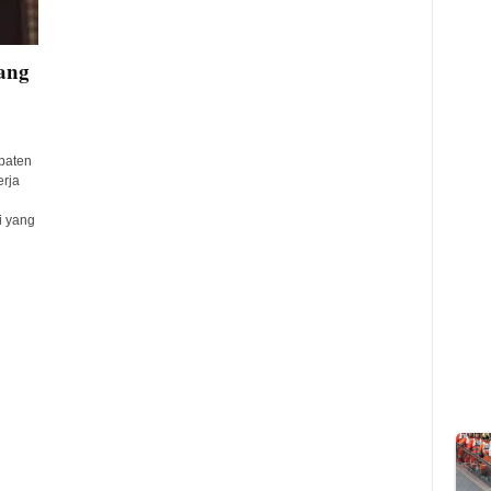
lang
paten
erja
i yang