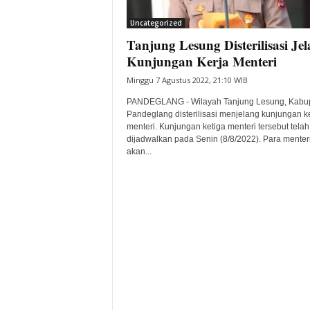
i
Uncategorized
t
Tanjung Lesung Disterilisasi Je
a
B
Kunjungan Kerja Menteri
a
Minggu 7 Agustus 2022, 21:10 WIB
n
t
PANDEGLANG - Wilayah Tanjung Lesung, Kabu
e
Pandeglang disterilisasi menjelang kunjungan k
menteri. Kunjungan ketiga menteri tersebut telah
n
dijadwalkan pada Senin (8/8/2022). Para menter
H
akan...
a
r
i
I
n
i