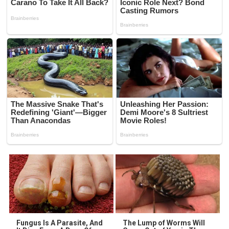
Fungus Is A Parasite, And
The Lump of Worms Will