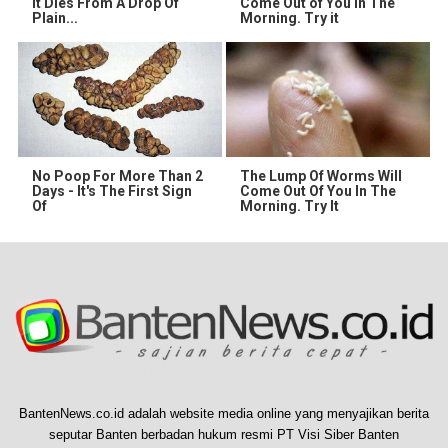
It Dies From A Drop Of
Come Out of You in The
Plain...
Morning. Try it
No Poop For More Than 2
The Lump Of Worms Will
Days - It's The First Sign
Come Out Of You In The
Of
Morning. Try It
BantenNews.co.id adalah website media online yang menyajikan berita
seputar Banten berbadan hukum resmi PT Visi Siber Banten