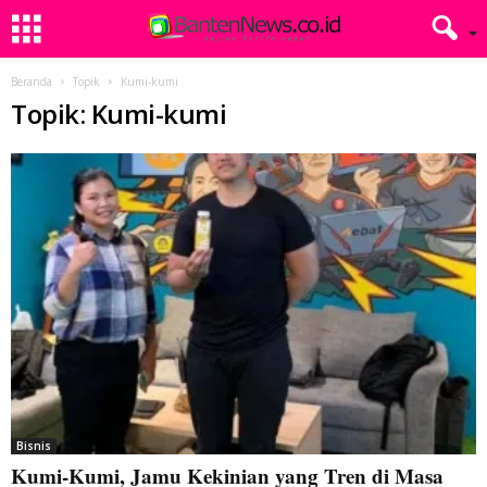
Beranda
Topik
Kumi-kumi
Topik: Kumi-kumi
Bisnis
Kumi-Kumi, Jamu Kekinian yang Tren di Masa