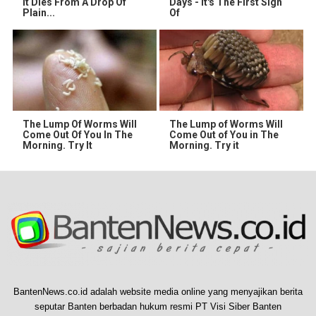
It Dies From A Drop Of
Days - It's The First Sign
Plain...
Of
The Lump Of Worms Will
The Lump of Worms Will
Come Out Of You In The
Come Out of You in The
Morning. Try It
Morning. Try it
BantenNews.co.id adalah website media online yang menyajikan berita
seputar Banten berbadan hukum resmi PT Visi Siber Banten