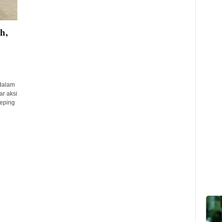
h,
dalam
r aksi
eping