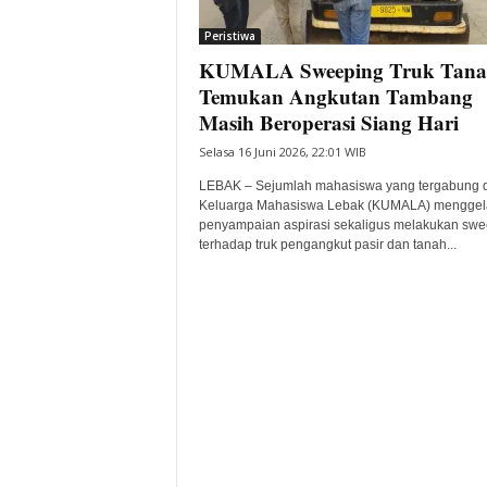
i
Peristiwa
t
KUMALA Sweeping Truk Tana
a
B
Temukan Angkutan Tambang
a
Masih Beroperasi Siang Hari
n
Selasa 16 Juni 2026, 22:01 WIB
t
e
LEBAK – Sejumlah mahasiswa yang tergabung 
n
Keluarga Mahasiswa Lebak (KUMALA) menggela
H
penyampaian aspirasi sekaligus melakukan swe
terhadap truk pengangkut pasir dan tanah...
a
r
i
I
n
i