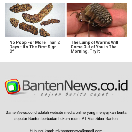
No Poop For More Than 2
The Lump of Worms Will
Days - It's The First Sign
Come Out of You in The
Of
Morning. Try it
BantenNews.co.id adalah website media online yang menyajikan berita
seputar Banten berbadan hukum resmi PT Visi Siber Banten
Hubungi kami:
rdkbantennews@gmail.com