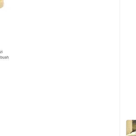
zi
ebuah
i