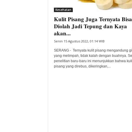
i
Kesehatan
t
Kulit Pisang Juga Ternyata Bisa
a
B
Diolah Jadi Tepung dan Kaya
a
akan...
n
Senin 15 Agustus 2022, 01:14 WIB
t
e
SERANG - Ternyata kulit pisang mengandung gi
n
yang melimpah, tidak kalah dengan buahnya. S
H
penelitian baru-baru ini menunjukkan bahwa kul
pisang yang direbus, dikeringkan,...
a
r
i
I
n
i