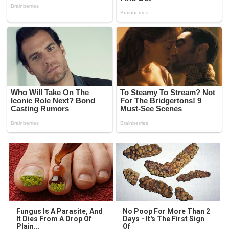
Fungus Is A Parasite, And
No Poop For More Than 2
It Dies From A Drop Of
Days - It's The First Sign
Plain...
Of