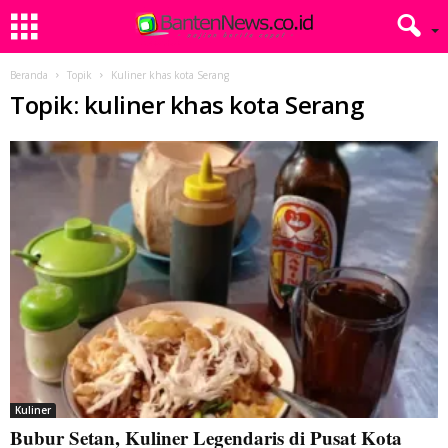
Beranda
Topik
Kuliner khas kota Serang
Topik: kuliner khas kota Serang
Kuliner
Bubur Setan, Kuliner Legendaris di Pusat Kota