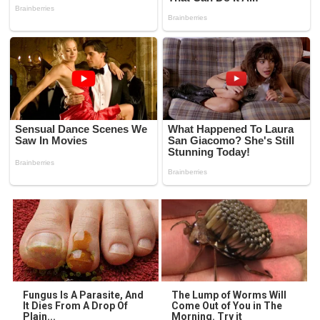
Fungus Is A Parasite, And
The Lump of Worms Will
It Dies From A Drop Of
Come Out of You in The
Plain...
Morning. Try it