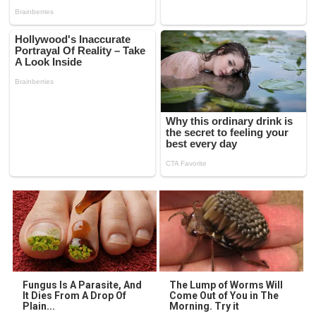
Fungus Is A Parasite, And
The Lump of Worms Will
It Dies From A Drop Of
Come Out of You in The
Plain...
Morning. Try it