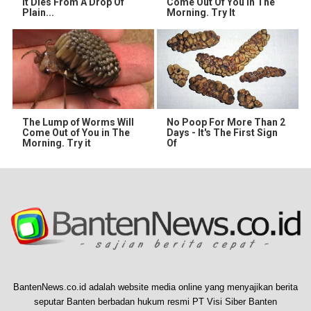
It Dies From A Drop Of
Come Out Of You In The
Plain...
Morning. Try It
The Lump of Worms Will
No Poop For More Than 2
Come Out of You in The
Days - It's The First Sign
Morning. Try it
Of
BantenNews.co.id adalah website media online yang menyajikan berita
seputar Banten berbadan hukum resmi PT Visi Siber Banten