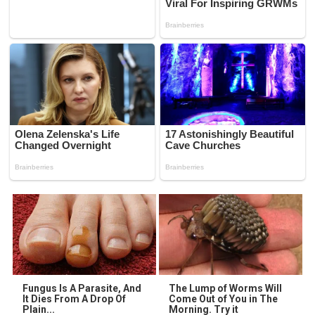
Fungus Is A Parasite, And
The Lump of Worms Will
It Dies From A Drop Of
Come Out of You in The
Plain...
Morning. Try it