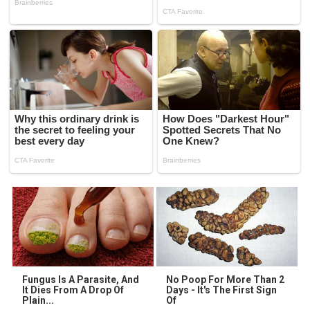
Fungus Is A Parasite, And
No Poop For More Than 2
It Dies From A Drop Of
Days - It's The First Sign
Plain...
Of