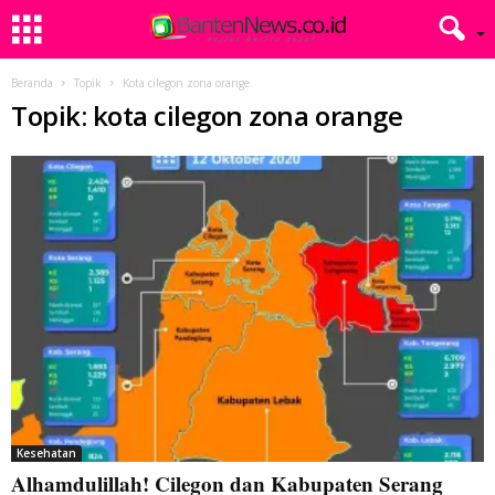
Beranda
Topik
Kota cilegon zona orange
Topik: kota cilegon zona orange
Kesehatan
Alhamdulillah! Cilegon dan Kabupaten Serang