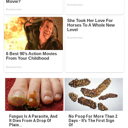
Fungus Is A Parasite, And
No Poop For More Than 2
It Dies From A Drop Of
Days - It's The First Sign
Plain...
Of