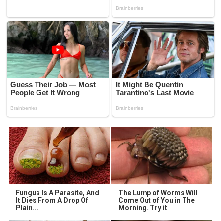
Fungus Is A Parasite, And
The Lump of Worms Will
It Dies From A Drop Of
Come Out of You in The
Plain...
Morning. Try it