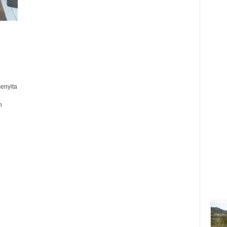
enyita
n