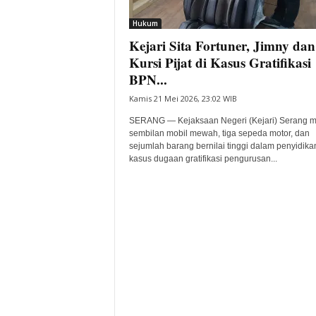
i
Hukum
t
Kejari Sita Fortuner, Jimny dan
a
B
Kursi Pijat di Kasus Gratifikasi
a
BPN...
n
Kamis 21 Mei 2026, 23:02 WIB
t
e
SERANG — Kejaksaan Negeri (Kejari) Serang m
n
sembilan mobil mewah, tiga sepeda motor, dan
H
sejumlah barang bernilai tinggi dalam penyidika
kasus dugaan gratifikasi pengurusan...
a
r
i
I
n
i