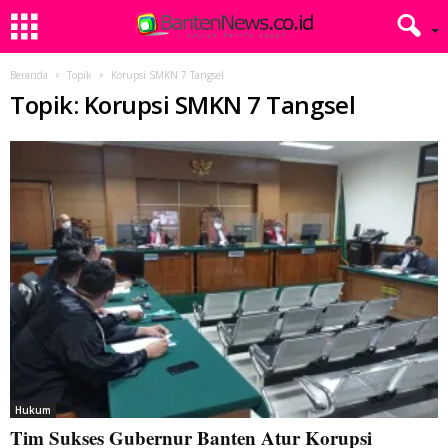
Beranda
Topik
Korupsi SMKN 7 Tangsel
Topik: Korupsi SMKN 7 Tangsel
Hukum
Tim Sukses Gubernur Banten Atur Korupsi