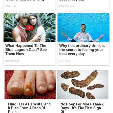
Fungus Is A Parasite, And
No Poop For More Than 2
It Dies From A Drop Of
Days - It's The First Sign
Plain...
Of