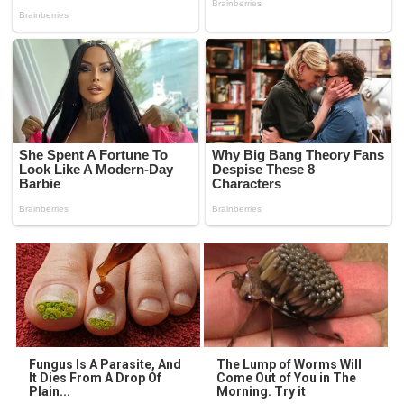
Fungus Is A Parasite, And
The Lump of Worms Will
It Dies From A Drop Of
Come Out of You in The
Plain...
Morning. Try it