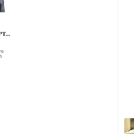
T...
ng
,5