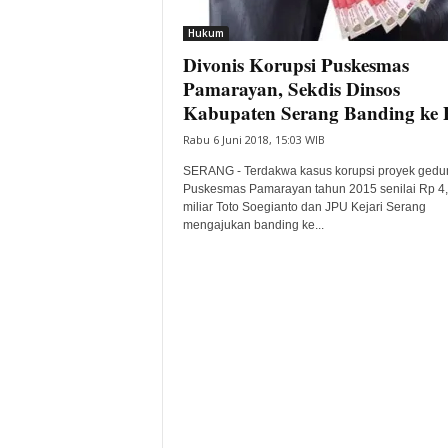
i
Hukum
t
Divonis Korupsi Puskesmas
a
B
Pamarayan, Sekdis Dinsos
a
Kabupaten Serang Banding ke P
n
Rabu 6 Juni 2018, 15:03 WIB
t
e
SERANG - Terdakwa kasus korupsi proyek gedu
n
Puskesmas Pamarayan tahun 2015 senilai Rp 4
H
miliar Toto Soegianto dan JPU Kejari Serang
mengajukan banding ke...
a
r
i
I
n
i