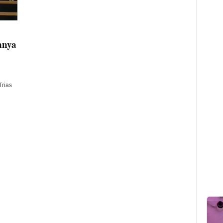
nnya
rias