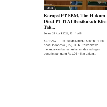
i
Hukum
t
Korupsi PT SBM, Tim Hukum
a
B
Dirut PT ITAI Bersikukuh Klie
a
Tak...
n
Selasa 21 April 2026, 13:14 WIB
t
e
SERANG — Tim hukum Direktur Utama PT Inter T
n
Abadi Indonesia (ITAI), I.G.N. Cakrabirawa,
H
melancarkan bantahan keras atas tudingan
penerimaan uang Rp1,06 miliar dalam...
a
r
i
I
n
i