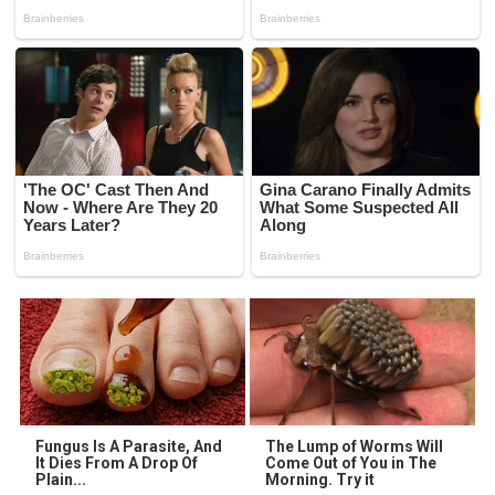
Fungus Is A Parasite, And
The Lump of Worms Will
It Dies From A Drop Of
Come Out of You in The
Plain...
Morning. Try it