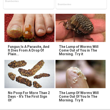
Fungus Is A Parasite, And
The Lump of Worms Will
It Dies From A Drop Of
Come Out of You in The
Plain...
Morning. Try it
No Poop For More Than 2
The Lump Of Worms Will
Days - It's The First Sign
Come Out Of You In The
Of
Morning. Try It