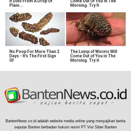
It Dies From A Drop Of
Come Out Of You In The
Plain...
Morning. Try It
No Poop For More Than 2
The Lump of Worms Will
Days - It's The First Sign
Come Out of You in The
Of
Morning. Try it
BantenNews.co.id adalah website media online yang menyajikan berita
seputar Banten berbadan hukum resmi PT Visi Siber Banten