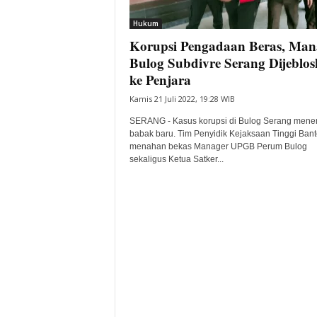
i
Hukum
t
Korupsi Pengadaan Beras, Man
a
B
Bulog Subdivre Serang Dijeblo
a
ke Penjara
n
Kamis 21 Juli 2022, 19:28 WIB
t
e
SERANG - Kasus korupsi di Bulog Serang mene
n
babak baru. Tim Penyidik Kejaksaan Tinggi Ban
H
menahan bekas Manager UPGB Perum Bulog
sekaligus Ketua Satker...
a
r
i
I
n
i