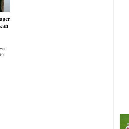
ager
skan
mui
ten