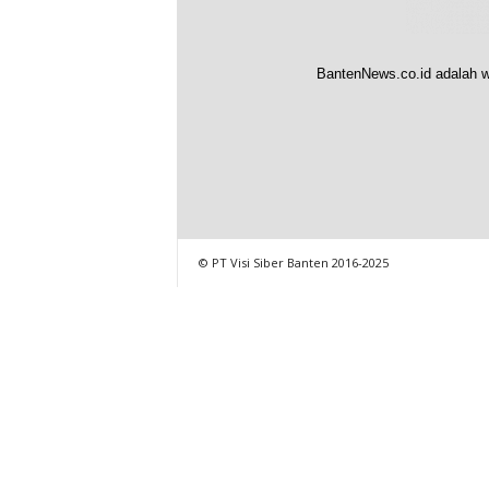
BantenNews.co.id adalah w
© PT Visi Siber Banten 2016-2025