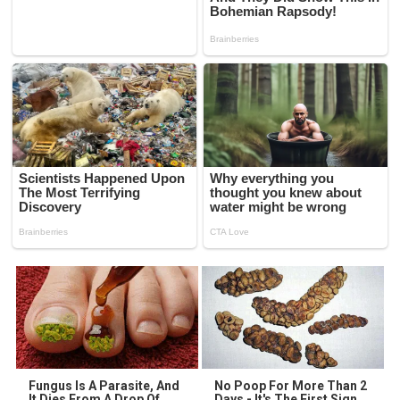
Fungus Is A Parasite, And
No Poop For More Than 2
It Dies From A Drop Of
Days - It's The First Sign