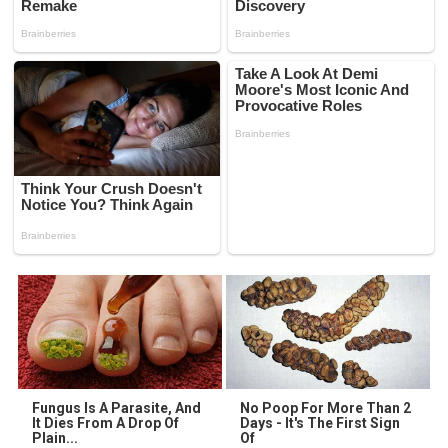
Fungus Is A Parasite, And
No Poop For More Than 2
It Dies From A Drop Of
Days - It's The First Sign
Plain...
Of