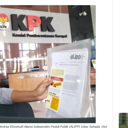
irektur Eksekutif Aliansi Independen Peduli Publik (ALIPP) Uday Suhada. (Ist)