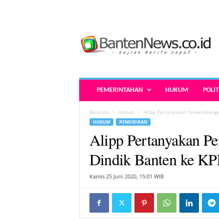
B
a
n
t
e
n
N
PEMERINTAHAN
HUKUM
POLIT
e
w
Beranda
Hukum
Alipp Pertanyakan Perkembanga
s
HUKUM
PENDIDIKAN
.
Alipp Pertanyakan P
c
o
Dindik Banten ke K
.
i
Kamis 25 Juni 2020, 15:01 WIB
d
-
B
e
r