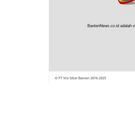
BantenNews.co.id adalah w
© PT Visi Siber Banten 2016-2025