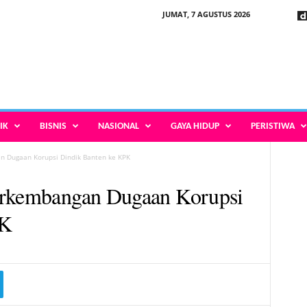
JUMAT, 7 AGUSTUS 2026
IK
BISNIS
NASIONAL
GAYA HIDUP
PERISTIWA
n Dugaan Korupsi Dindik Banten ke KPK
erkembangan Dugaan Korupsi
PK