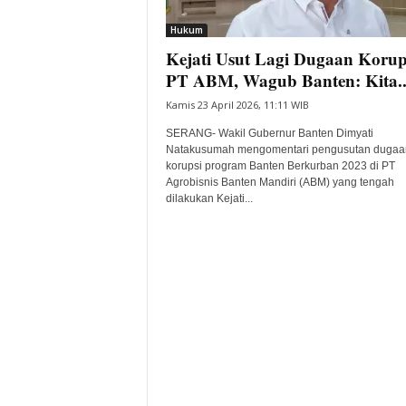
i
Hukum
t
Kejati Usut Lagi Dugaan Korups
a
B
PT ABM, Wagub Banten: Kita..
a
Kamis 23 April 2026, 11:11 WIB
n
t
SERANG- Wakil Gubernur Banten Dimyati
e
Natakusumah mengomentari pengusutan dugaa
korupsi program Banten Berkurban 2023 di PT
n
Agrobisnis Banten Mandiri (ABM) yang tengah
H
dilakukan Kejati...
a
r
i
I
n
i