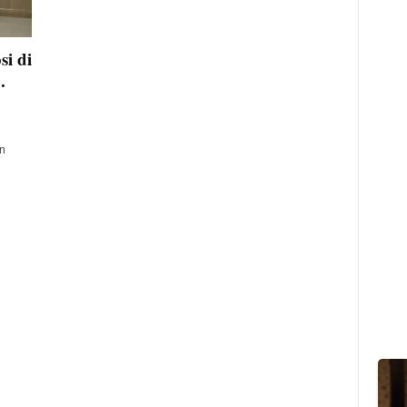
i di
.
n