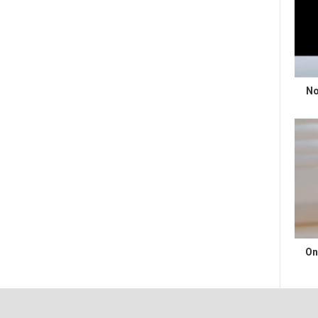
No
On