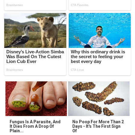
Fungus Is A Parasite, And
No Poop For More Than 2
It Dies From A Drop Of
Days - It's The First Sign
Plain...
Of