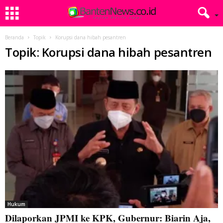
Beranda
Topik
Korupsi dana hibah pesantren
Topik: Korupsi dana hibah pesantren
Hukum
Dilaporkan JPMI ke KPK, Gubernur: Biarin Aja,