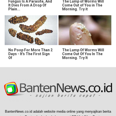
Fungus Is A Parasite, And
The Lump of Worms Will
It Dies From A Drop Of
Come Out of You in The
Plain...
Morning. Try it
No Poop For More Than 2
The Lump Of Worms Will
Days - It's The First Sign
Come Out Of You In The
Of
Morning. Try It
BantenNews.co.id adalah website media online yang menyajikan berita