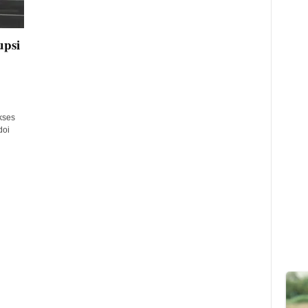
upsi
kses
doi