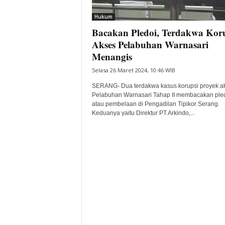
i
Hukum
t
Bacakan Pledoi, Terdakwa Kor
a
B
Akses Pelabuhan Warnasari
a
Menangis
n
Selasa 26 Maret 2024, 10:46 WIB
t
e
SERANG- Dua terdakwa kasus korupsi proyek a
n
Pelabuhan Warnasari Tahap II membacakan ple
H
atau pembelaan di Pengadilan Tipikor Serang.
Keduanya yaitu Direktur PT Arkindo,...
a
r
i
I
n
i