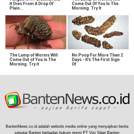
It Dies From A Drop Of
Come Out Of You In The
Plain...
Morning. Try It
The Lump of Worms Will
No Poop For More Than 2
Come Out of You in The
Days - It's The First Sign
Morning. Try it
Of
BantenNews.co.id adalah website media online yang menyajikan berita
seputar Banten berbadan hukum resmi PT Visi Siber Banten