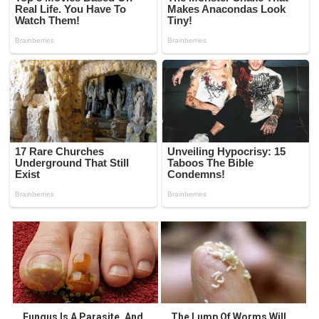
Fungus Is A Parasite, And
The Lump Of Worms Will