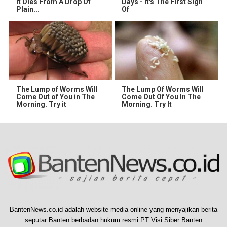
It Dies From A Drop Of
Days - It's The First Sign
Plain...
Of
The Lump of Worms Will
The Lump Of Worms Will
Come Out of You in The
Come Out Of You In The
Morning. Try it
Morning. Try It
BantenNews.co.id adalah website media online yang menyajikan berita
seputar Banten berbadan hukum resmi PT Visi Siber Banten