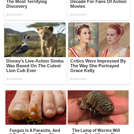
Fungus Is A Parasite, And
The Lump of Worms Will