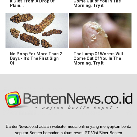
It Dies From A Drop Of
Come Out of You in The
Plain...
Morning. Try it
No Poop For More Than 2
The Lump Of Worms Will
Days - It's The First Sign
Come Out Of You In The
Of
Morning. Try It
BantenNews.co.id adalah website media online yang menyajikan berita
seputar Banten berbadan hukum resmi PT Visi Siber Banten