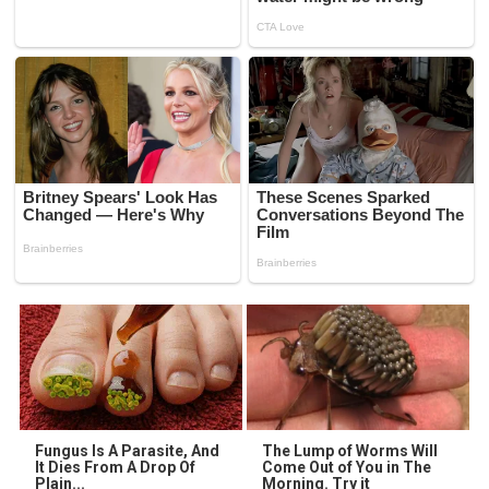
Fungus Is A Parasite, And
The Lump of Worms Will
It Dies From A Drop Of
Come Out of You in The
Plain...
Morning. Try it