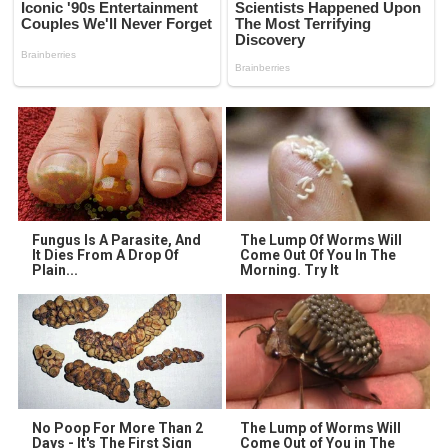
Fungus Is A Parasite, And
The Lump Of Worms Will
It Dies From A Drop Of
Come Out Of You In The
Plain...
Morning. Try It
No Poop For More Than 2
The Lump of Worms Will
Days - It's The First Sign
Come Out of You in The