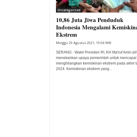
i
Uncategorized
t
10,86 Juta Jiwa Penduduk
a
B
Indonesia Mengalami Kemiskin
a
Ekstrem
n
Minggu 29 Agustus 2021, 19:04 WIB
t
e
SERANG - Wakil Presiden RI, KH Ma'ruf Amin pi
n
menekankan upaya pemerintah untuk mencapai 
H
menghilangkan kemiskinan ekstrem pada akhir 
2024. Kemiskinan ekstrem yang...
a
r
i
I
n
i