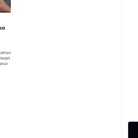
an
haknya
target
tahun