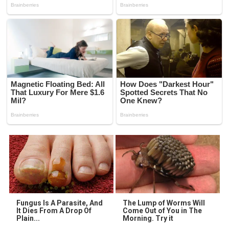
Fungus Is A Parasite, And
The Lump of Worms Will
It Dies From A Drop Of
Come Out of You in The
Plain...
Morning. Try it