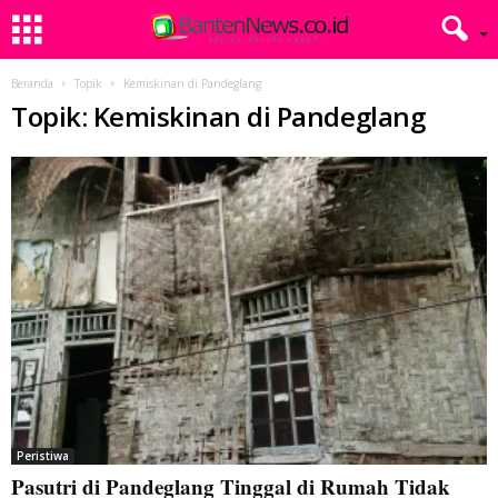
Beranda
Topik
Kemiskinan di Pandeglang
Topik: Kemiskinan di Pandeglang
Peristiwa
Pasutri di Pandeglang Tinggal di Rumah Tidak