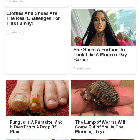
Fungus Is A Parasite, And
The Lump of Worms Will
It Dies From A Drop Of
Come Out of You in The
Plain...
Morning. Try it