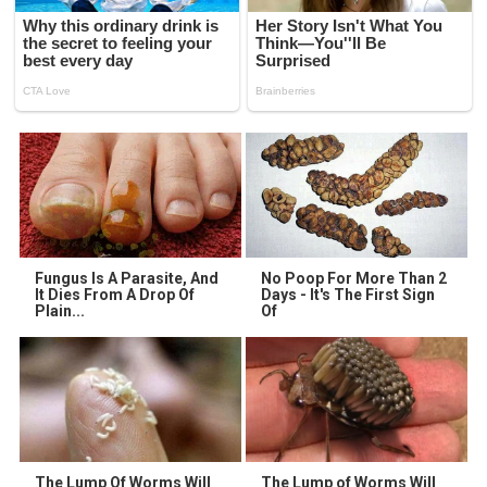
Fungus Is A Parasite, And
No Poop For More Than 2
It Dies From A Drop Of
Days - It's The First Sign
Plain...
Of
The Lump Of Worms Will
The Lump of Worms Will