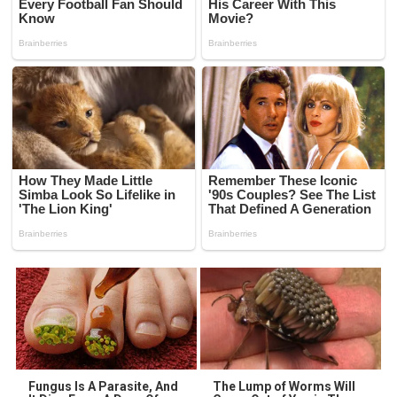
Fungus Is A Parasite, And
The Lump of Worms Will