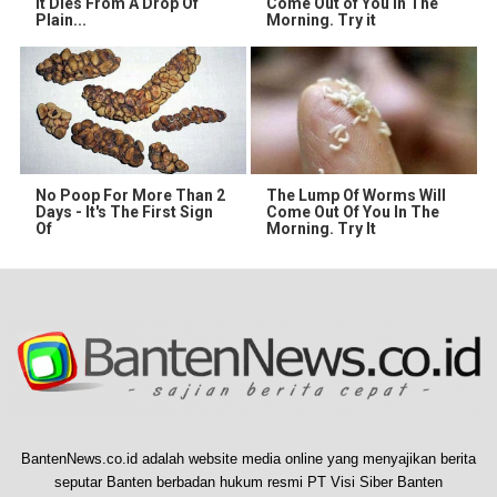
It Dies From A Drop Of
Come Out of You in The
Plain...
Morning. Try it
No Poop For More Than 2
The Lump Of Worms Will
Days - It's The First Sign
Come Out Of You In The
Of
Morning. Try It
BantenNews.co.id adalah website media online yang menyajikan berita
seputar Banten berbadan hukum resmi PT Visi Siber Banten