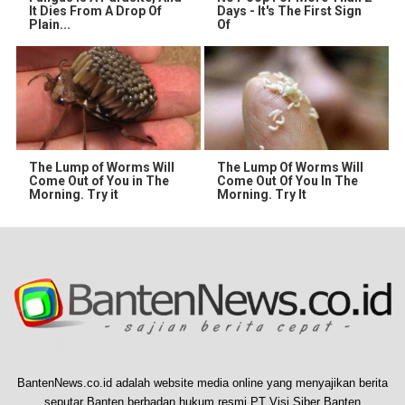
It Dies From A Drop Of
Days - It's The First Sign
Plain...
Of
The Lump of Worms Will
The Lump Of Worms Will
Come Out of You in The
Come Out Of You In The
Morning. Try it
Morning. Try It
BantenNews.co.id adalah website media online yang menyajikan berita
seputar Banten berbadan hukum resmi PT Visi Siber Banten