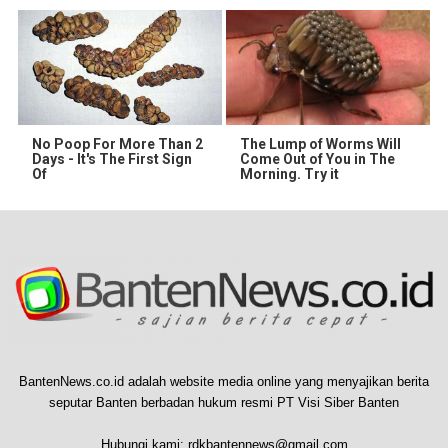
No Poop For More Than 2
The Lump of Worms Will
Days - It's The First Sign
Come Out of You in The
Of
Morning. Try it
BantenNews.co.id adalah website media online yang menyajikan berita
seputar Banten berbadan hukum resmi PT Visi Siber Banten
Hubungi kami:
rdkbantennews@gmail.com