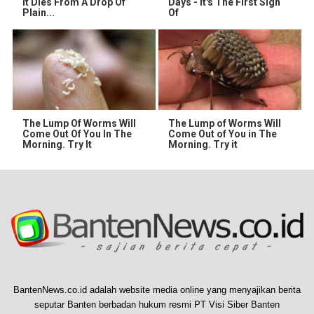
It Dies From A Drop Of
Days - It's The First Sign
Plain...
Of
The Lump Of Worms Will
The Lump of Worms Will
Come Out Of You In The
Come Out of You in The
Morning. Try It
Morning. Try it
BantenNews.co.id adalah website media online yang menyajikan berita
seputar Banten berbadan hukum resmi PT Visi Siber Banten