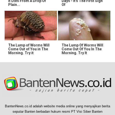
It Dies From A Drop Of
Days - It's The First Sign
Plain...
Of
The Lump of Worms Will
The Lump Of Worms Will
Come Out of You in The
Come Out Of You In The
Morning. Try it
Morning. Try It
BantenNews.co.id adalah website media online yang menyajikan berita
seputar Banten berbadan hukum resmi PT Visi Siber Banten