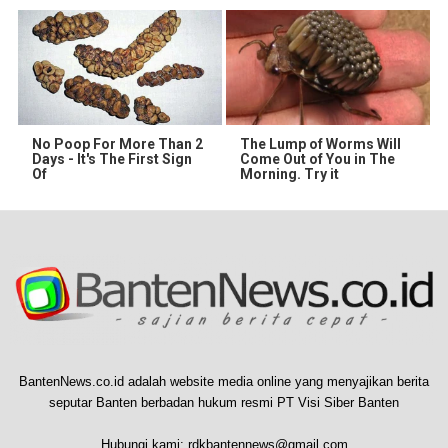
No Poop For More Than 2
The Lump of Worms Will
Days - It's The First Sign
Come Out of You in The
Of
Morning. Try it
BantenNews.co.id adalah website media online yang menyajikan berita
seputar Banten berbadan hukum resmi PT Visi Siber Banten
Hubungi kami:
rdkbantennews@gmail.com