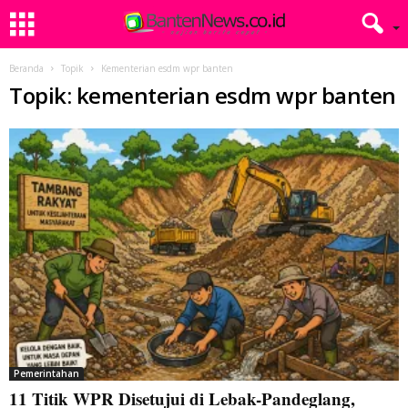
Beranda
Topik
Kementerian esdm wpr banten
Topik: kementerian esdm wpr banten
Pemerintahan
11 Titik WPR Disetujui di Lebak-Pandeglang,