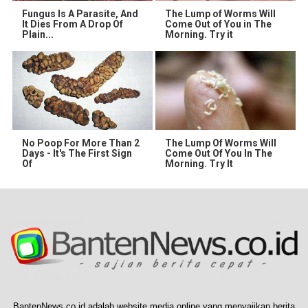
Fungus Is A Parasite, And
The Lump of Worms Will
It Dies From A Drop Of
Come Out of You in The
Plain...
Morning. Try it
No Poop For More Than 2
The Lump Of Worms Will
Days - It's The First Sign
Come Out Of You In The
Of
Morning. Try It
BantenNews.co.id adalah website media online yang menyajikan berita