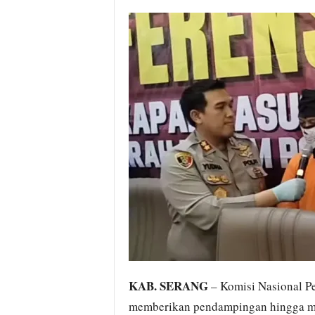
i
t
a
B
a
n
t
e
n
H
a
r
i
I
n
i
KAB. SERANG
– Komisi Nasional P
memberikan pendampingan hingga me