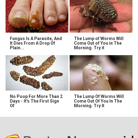
Fungus Is A Parasite, And
The Lump of Worms Will
It Dies From A Drop Of
Come Out of You in The
Plain...
Morning. Try it
No Poop For More Than 2
The Lump Of Worms Will
Days - It's The First Sign
Come Out Of You In The
Of
Morning. Try It