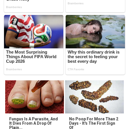
Fungus Is A Parasite, And
No Poop For More Than 2
It Dies From A Drop Of
Days - It's The First Sign
Plain...
Of